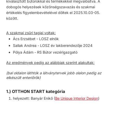
kiválasztott bútorokkal és termékekkel megvalósítva. A
dobogós helyezések közönségszavazás és szakmai
értékelés figyelembevételével dőltek el 2025.10.03-05.
között.
A szakmai zsűri tagjai voltak:
Ács Erzsébet - LOSZ elnök
Sallak Andrea - LOSZ év lakberendezője 2024
Pólya Ádám - RS Bútor vezérigazgató
Az eredmények pedig az alábbiak szerint alakultak:
(bal oldalon láthtók a látványtervek jobb olalon pedig az
elkészült enteriőrők)
1.) OTTHON START kategória
helyezett:
Banyár Enikő (
Be Unique Interior Design
)