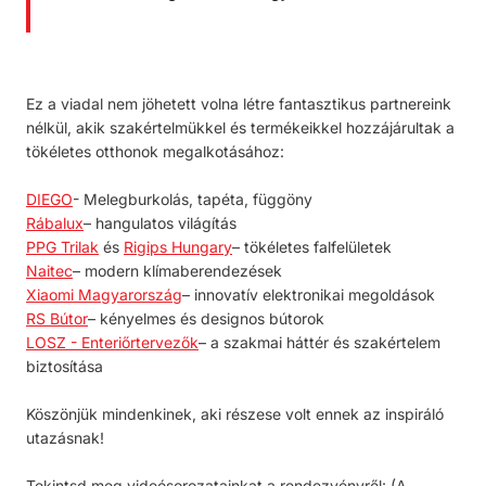
Ez a viadal nem jöhetett volna létre fantasztikus partnereink
nélkül, akik szakértelmükkel és termékeikkel hozzájárultak a
tökéletes otthonok megalkotásához:
DIEGO
- Melegburkolás, tapéta, függöny
Rábalux
– hangulatos világítás
PPG Trilak
és
Rigips Hungary
– tökéletes falfelületek
Naitec
– modern klímaberendezések
Xiaomi Magyarország
– innovatív elektronikai megoldások
RS Bútor
– kényelmes és designos bútorok
LOSZ - Enteriőrtervezők
– a szakmai háttér és szakértelem
biztosítása
Köszönjük mindenkinek, aki részese volt ennek az inspiráló
utazásnak!
Tekintsd meg videósorozatainkat a rendezvényről:
(A