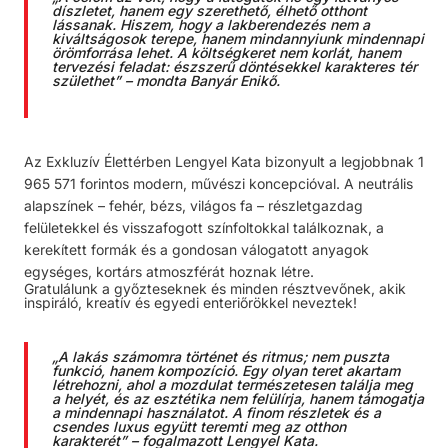
díszletet, hanem egy szerethető, élhető otthont
lássanak. Hiszem, hogy a lakberendezés nem a
kiváltságosok terepe, hanem mindannyiunk mindennapi
örömforrása lehet. A költségkeret nem korlát, hanem
tervezési feladat: észszerű döntésekkel karakteres tér
születhet” – mondta Banyár Enikő.
Az
Exkluzív Élettérben
Lengyel Kata bizonyult a legjobbnak 1
965 571 forint
os modern, művészi koncepcióval.
A neutrális
alapszínek – fehér, bézs, világos fa – részletgazdag
felületekkel és visszafogott színfoltokkal találkoznak, a
kerekített formák és a gondosan válogatott anyagok
egységes, kortárs atmoszférát hoznak létre.
Gratulálunk a győzteseknek és minden résztvevőnek, akik
inspiráló, kreatív és egyedi enteriőrökkel neveztek!
„A lakás számomra történet és ritmus; nem puszta
funkció, hanem kompozíció. Egy olyan teret akartam
létrehozni, ahol a mozdulat természetesen találja meg
a helyét, és az esztétika nem felülírja, hanem támogatja
a mindennapi használatot. A finom részletek és a
csendes luxus együtt teremti meg az otthon
karakterét” – fogalmazott Lengyel Kata.