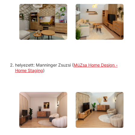
helyezett:
Manninger Zsuzsi (
MúZsa Home Design -
Home Staging
)