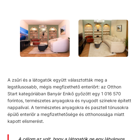
A zsűri és a látogatók együtt választották meg a
legstílusosabb, mégis megfizethető enteriőrt: az
Otthon
Start
kategóriában Banyár Enikő győzött egy 1 016 570
forintos, természetes anyagokra és nyugodt színekre épített
nappalival. A természetes anyagokra és pasztell tónusokra
épülő enteriőr a megfizethetősége és otthonossága miatt
kapott elismerést.
„A célom az volt, hogy a látogatók ne egy látványos