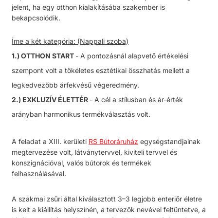
jelent, ha egy otthon kialakításába szakember is
bekapcsolódik.
Íme a két kategória: (Nappali szoba)
1.) OTTHON START
- A pontozásnál alapvető értékelési
szempont volt a tökéletes esztétikai összhatás mellett a
legkedvezőbb árfekvésű végeredmény.
2.) EXKLUZÍV ÉLETTÉR
- A cél a stílusban és ár-érték
arányban harmonikus termékválasztás volt.
A feladat a XIII. kerületi
RS Bútoráruház
egységstandjainak
megtervezése volt, látványtervvel, kiviteli tervvel és
konszignációval, valós bútorok és termékek
felhasználásával.
A szakmai zsűri által kiválasztott
3–3 legjobb enteriőr életre
is kelt a kiállítás helyszínén
, a tervezők nevével feltüntetve, a