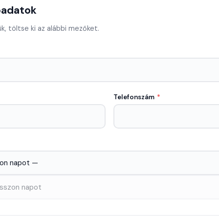
padatok
ük, töltse ki az alábbi mezőket.
Telefonszám
*