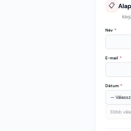
📋
Ala
Kérj
Név
*
E-mail
*
Dátum
*